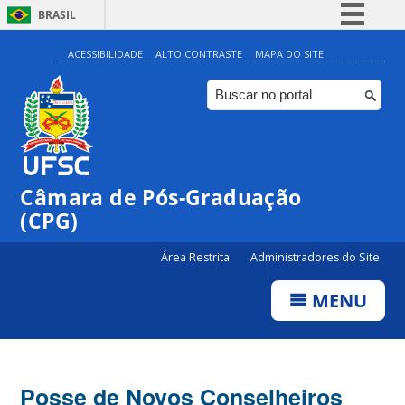
BRASIL
Simplifique!
ACESSIBILIDADE
ALTO CONTRASTE
MAPA DO SITE
Comunica BR
Participe
Acesso à informação
Legislação
Câmara de Pós-Graduação
Canais
(CPG)
Área Restrita
Administradores do Site
MENU
Posse de Novos Conselheiros