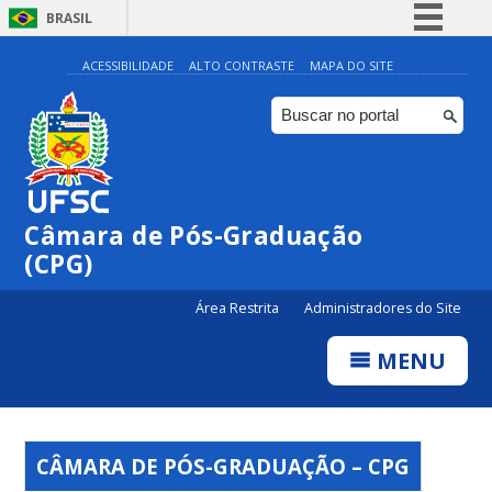
BRASIL
Simplifique!
ACESSIBILIDADE
ALTO CONTRASTE
MAPA DO SITE
Comunica BR
Participe
Acesso à informação
Legislação
Câmara de Pós-Graduação
Canais
(CPG)
Área Restrita
Administradores do Site
MENU
CÂMARA DE PÓS-GRADUAÇÃO – CPG