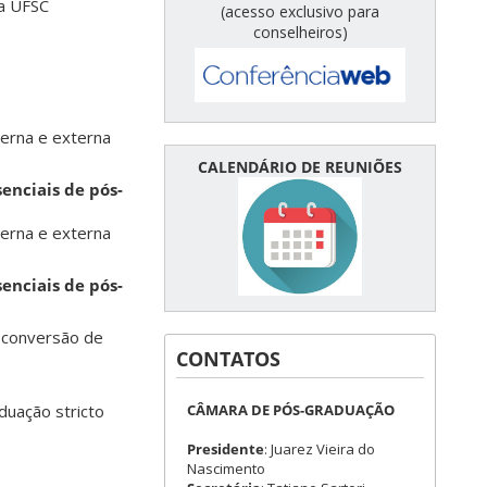
a UFSC
(acesso exclusivo para
conselheiros)
terna e externa
CALENDÁRIO DE REUNIÕES
enciais de pós-
terna e externa
enciais de pós-
a conversão de
CONTATOS
CÂMARA DE PÓS-GRADUAÇÃO
duação stricto
Presidente
: Juarez Vieira do
Nascimento