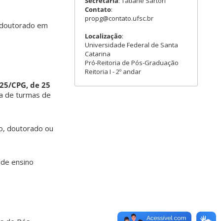
Secretária
: Tatiane Sartori
Contato
:
propg@contato.ufsc.br
 doutorado em
Localização
:
Universidade Federal de Santa
Catarina
Pró-Reitoria de Pós-Graduação
Reitoria I - 2º andar
25/CPG, de 25
ta de turmas de
o, doutorado ou
 de ensino