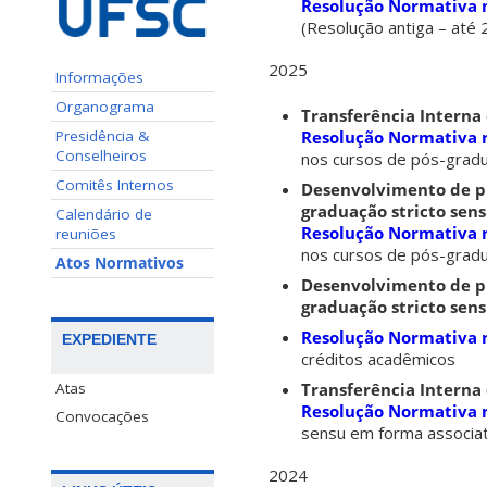
Resolução Normativa 
(Resolução antiga – até 
2025
Informações
Organograma
Transferência Interna
Presidência &
Resolução Normativa 
Conselheiros
nos cursos de pós-grad
Comitês Internos
Desenvolvimento de pr
graduação stricto sen
Calendário de
Resolução Normativa 
reuniões
nos cursos de pós-grad
Atos Normativos
Desenvolvimento de pr
graduação stricto sen
Resolução Normativa n
EXPEDIENTE
créditos acadêmicos
Atas
Transferência Interna
Resolução Normativa 
Convocações
sensu em forma associati
2024