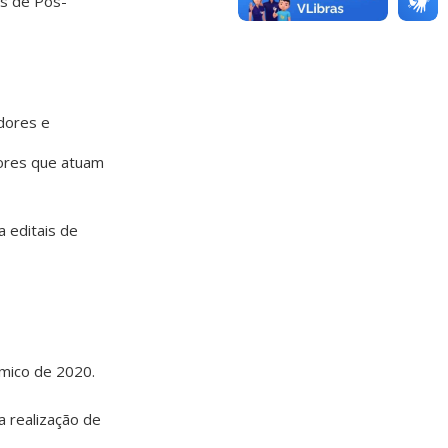
s de Pós-
dores e
sores que atuam
 editais de
mico de 2020.
 realização de