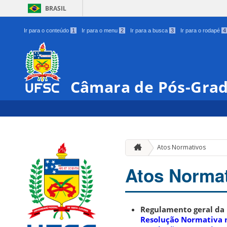
BRASIL
Ir para o conteúdo
1
Ir para o menu
2
Ir para a busca
3
Ir para o rodapé
4
Câmara de Pós-Grad
Atos Normativos
Atos Norma
Regulamento geral da
Resolução Normativa 